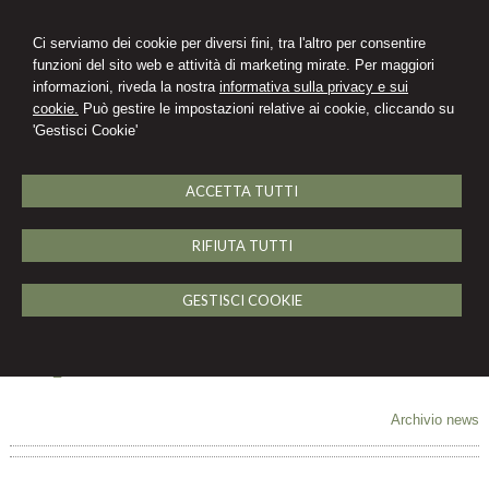
Ci serviamo dei cookie per diversi fini, tra l'altro per consentire
funzioni del sito web e attività di marketing mirate. Per maggiori
informazioni, riveda la nostra
informativa sulla privacy e sui
cookie.
Può gestire le impostazioni relative ai cookie, cliccando su
'Gestisci Cookie'
English
MENU
ACCETTA TUTTI
Blue Panorama Airlines, concordato
RIFIUTA TUTTI
per continuità aziendale
GESTISCI COOKIE
11 novembre 2021
https://www.ilsole24ore.com/radiocor/nRC_29.10.2021_18.11_64110641?
refresh_ce=1
Archivio news