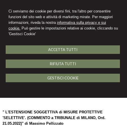
Ci serviamo dei cookie per diversi fini, tra l'altro per consentire
funzioni del sito web e attività di marketing mirate. Per maggiori
informazioni, riveda la nostra
informativa sulla privacy e sui
cookie.
Può gestire le impostazioni relative ai cookie, cliccando su
'Gestisci Cookie'
English
MENU
ACCETTA TUTTI
Articoli / Note a sentenza
RIFIUTA TUTTI
GIUDIZIO DI RISARCIMENTO DEL DANNO – Responsabilità per
GESTISCI COOKIE
inadempimento dell'attestatore nel concordato preventivo - Postilla
a cura di Massimo Pellizzato
https://dirittodellacrisi.it/articolo/trib-
milano-28-aprile-2023-est-boroni
" L'ESTENSIONE SOGGETTIVA di MISURE PROTETTIVE
'SELETTIVE'. (COMMENTO a TRIBUNALE di MILANO, Ord.
21.05.2022)" di Massimo Pellizzato